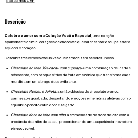
Não sei meu CEP
Descrição
Celebre o amor com a
Coleção Você é Especial
, uma seleção
apaixonante de mini corações de chocolate que vai encantar o seu paladar e
aquecer o coração.
Descubra três versões exclusivas que harmonizam sabores únicos:
Chocolate ao leite 36% cacau com cupuaçu
: uma combinação delicada e
refrescante, com o toque cítrico da fruta amazônica que transforma cada
mordida em um abraço doce e vibrante.
Chocolate Romeu e Julieta
: a união clássica do chocolate branco,
parmesão e goiabada, despertando emoções e memórias afetivas com o
equilíbrio perfeito entre doce e salgado.
Chocolate doce de leite com nibs
: a cremosidade do doce de leite com a
crocância dos nibs de cacau, proporcionando uma experiência inovadora
e inesquecível.