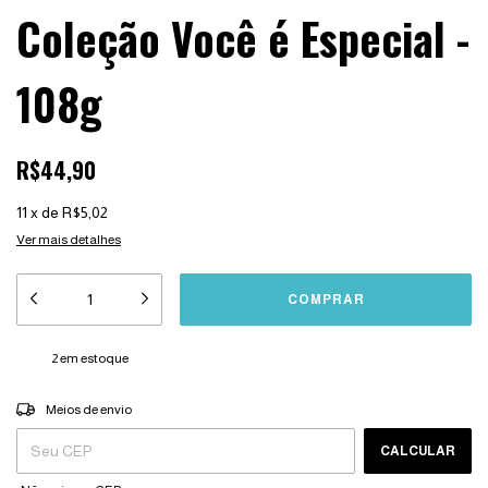
Coleção Você é Especial -
108g
R$44,90
11
x
de
R$5,02
Ver mais detalhes
2
em estoque
Entregas para o CEP:
ALTERAR CEP
Meios de envio
CALCULAR