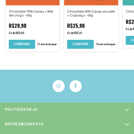
Choc
Chocolate 70% Cacau + Mel
Chocolate 36% Cacau ao Leite
de Uruçu - 60g
+ Cupuaçu - 60g
R$2
R$28,90
R$25,90
6
x
de
R
6
x
de
R$5,80
6
x
de
R$5,19
17
em estoque
13
em estoque
POLÍTICAS DA JU
ENTRE EM CONTATO