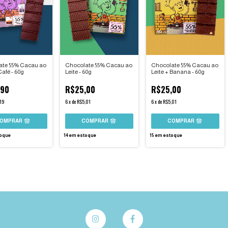
ate 55% Cacau ao
Chocolate 55% Cacau ao
Chocolate 55% Cacau ao
Café - 60g
Leite - 60g
Leite + Banana - 60g
,90
R$25,00
R$25,00
19
6
x
de
R$5,01
6
x
de
R$5,01
oque
14
em estoque
15
em estoque