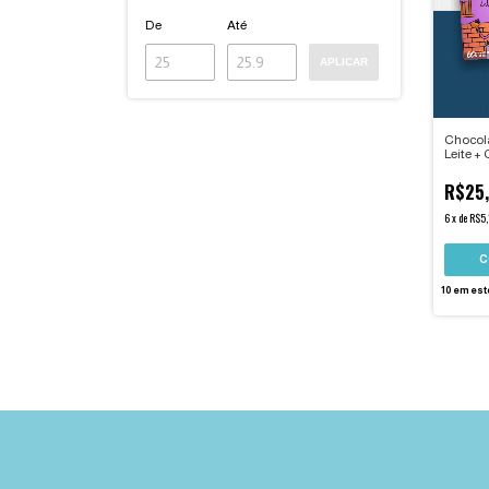
De
Até
APLICAR
Chocol
Leite + 
R$25
6
x
de
R$5,
10
em est