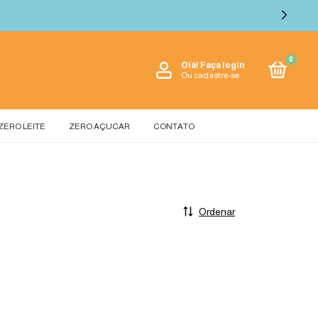
0
Olá!
Faça login
Ou cadastre-se
ZERO LEITE
ZERO AÇUCAR
CONTATO
Ordenar